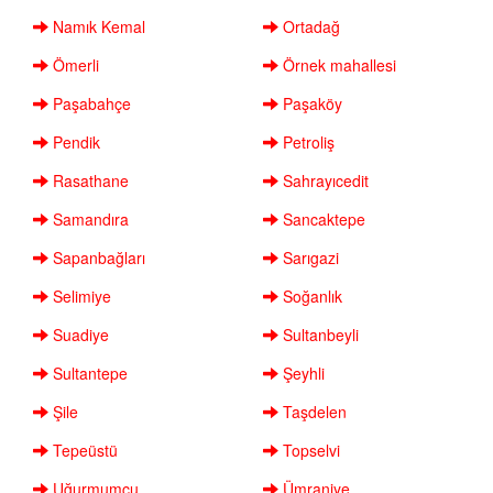
Namık Kemal
Ortadağ
Ömerli
Örnek mahallesi
Paşabahçe
Paşaköy
Pendik
Petroliş
Rasathane
Sahrayıcedit
Samandıra
Sancaktepe
Sapanbağları
Sarıgazi
Selimiye
Soğanlık
Suadiye
Sultanbeyli
Sultantepe
Şeyhli
Şile
Taşdelen
Tepeüstü
Topselvi
Uğurmumcu
Ümraniye