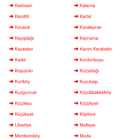
Kadosan
Kalamış
Kandilli
Kartal
Kavacık
Kavakpınar
Kayışdağı
Kaynarca
Kazasker
Kazım Karabekir
Kısıklı
Kordonboyu
Koşuyolu
Kozyatağı
Kurtköy
Kuyubaşı
Kuzguncuk
Küçükbakkalköy
Küçüksu
Küçükyalı
Küçükyalı
Küplüce
Libadiye
Maltepe
Merdivenköy
Moda