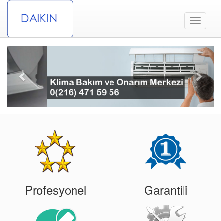
Toggle
navigati
Previous
Next
Profesyonel
Garantili