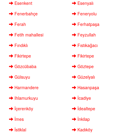
Esenkent
Esenyalı
Fenerbahçe
Feneryolu
Ferah
Ferhatpaşa
Fetih mahallesi
Feyzullah
Fındıklı
Fıstıkağacı
Fikirtepe
Fikirtepe
Gözcübaba
Göztepe
Gülsuyu
Güzelyalı
Harmandere
Hasanpaşa
Ihlamurkuyu
İcadiye
İçerenköy
İdealtepe
İmes
İnkilap
İstiklal
Kadıköy