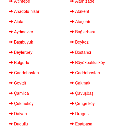
Altıntepe
Altunizade
Anadolu hisarı
Atakent
Atalar
Ataşehir
Aydınevler
Bağlarbaşı
Başıbüyük
Beykoz
Beylerbeyi
Bostancı
Bulgurlu
Büyükbakkalköy
Caddebostan
Caddebostan
Cevizli
Çakmak
Çamlıca
Çavuşbaşı
Çekmeköy
Çengelköy
Dalyan
Dragos
Dudullu
Esatpaşa