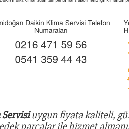
z. Daikin marka klimanızdan tam performans alabilmeniz için klimanızın pe
nidoğan Daikin Klima Servisi Telefon
Y
Numaraları
H
0216 471 59 56
0541 359 44 43
Servisi
uygun fiyata kaliteli, gü
yedek parçalar ile hizmet almanız