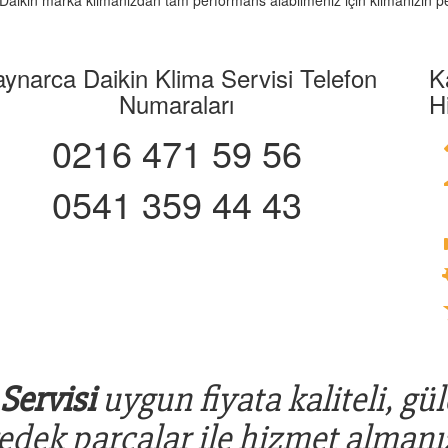
z. Daikin marka klimanızdan tam performans alabilmeniz için klimanızın pe
ynarca Daikin Klima Servisi Telefon
K
Numaraları
H
0216 471 59 56
0541 359 44 43
Servisi
uygun fiyata kaliteli, gü
yedek parçalar ile hizmet almanız