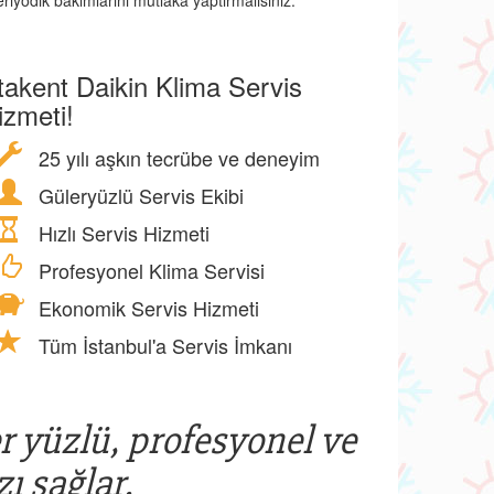
riyodik bakımlarını mutlaka yaptırmalısınız.
takent Daikin Klima Servis
izmeti!
25 yılı aşkın tecrübe ve deneyim
Güleryüzlü Servis Ekibi
Hızlı Servis Hizmeti
Profesyonel Klima Servisi
Ekonomik Servis Hizmeti
Tüm İstanbul'a Servis İmkanı
er yüzlü, profesyonel ve
ı sağlar.