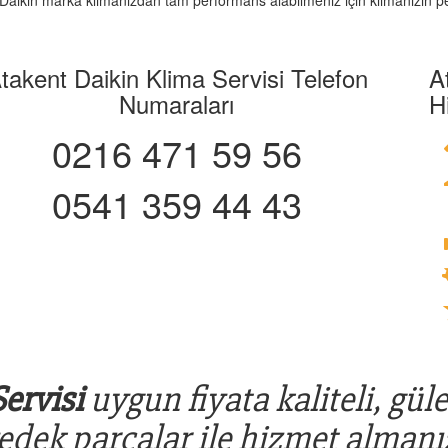
z. Daikin marka klimanızdan tam performans alabilmeniz için klimanızın pe
takent Daikin Klima Servisi Telefon
A
Numaraları
H
0216 471 59 56
0541 359 44 43
ervisi
uygun fiyata kaliteli, gül
yedek parçalar ile hizmet almanız